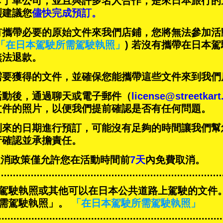
卡丁車公司，並且與
許多名人
合作，是來日本旅行的
烈建議您
儘快完成預訂。
有攜帶必要的原始文件來我們店鋪，您將無法參加活
「在日本駕駛所需駕駛執照」
) 若沒有攜帶在日本
無法退款。
需要獲得的文件，並確保您能攜帶這些文件來到我們
活動後，通過聊天或電子郵件（
license@streetkar
文件的照片，以便我們提前確認是否有任何問題。
到來的日期進行預訂，可能沒有足夠的時間讓我們幫
行確認並承擔責任。
T的取消政策僅允許您在活動時間前
7天
內免費取消。
駕駛執照或其他可以在日本公共道路上駕駛的文件
需駕駛執照」。
「在日本駕駛所需駕駛執照」