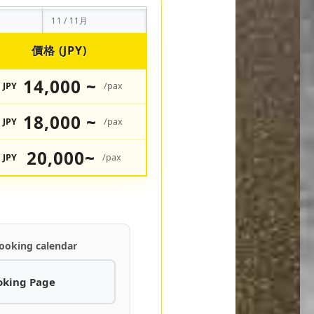
11 / 11月
價格 (JPY)
14,000 ~
JPY
/pax
18,000 ~
JPY
/pax
20,000~
JPY
/pax
ooking calendar
oking Page