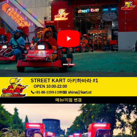
STREET KART 아키하바라 #1
OPEN 10:00-22:00
📞+81-80-1199-1199
📧
shina@kart.st
메뉴/지점 변경
최상단
소개
사양
가격
접근성
고객 리뷰
자주 묻는 질문