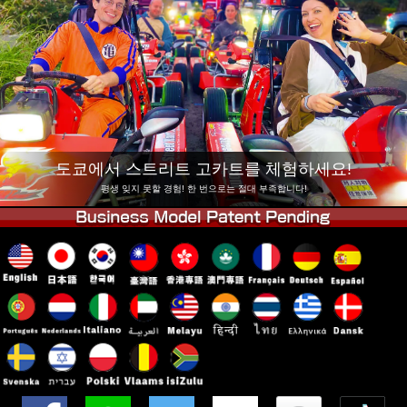
회사 정보
예약
지점 변경
도쿄 시나가와 #1
도쿄 아키하바라#1
도쿄 아키하바라#2
도쿄 시부야
도쿄 시부야 애넥스
도쿄 베이
도쿄 아사쿠사
오사카
도쿄에서 스트리트 고카트를 체험하세요!
오키나와
평생 잊지 못할 경험! 한 번으로는 절대 부족합니다!