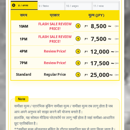
8 / अगस्त
9 / सितंबर
10 / अक्टूबर
11 / नवंबर
समय
प्रकार
मूल्य (JPY)
FLASH SALE REVIEW
8,500 ~
10AM
JPY
/pax
¥
PRICE!
FLASH SALE REVIEW
7,500 ~
1PM
JPY
/pax
¥
PRICE!
12,000 ~
4PM
Review Price!
JPY
/pax
¥
17,500 ~
7PM
Review Price!
JPY
/pax
¥
25,000~
Standard
Regular Price
JPY
/pax
¥
समीक्षा मूल्य / प्रारंभिक बुकिंग समीक्षा मूल्य / समीक्षा मूल्य तब लागू होता है जब
आप अपने अनुभव को साझा करने की योजना बनाते हैं।
हालांकि, यह सोशल मीडिया प्लेटफॉर्म पर लागू नहीं होता है जहां समीक्षा-आधारित
छूट प्रतिबंधित है।
**समीक्षा मूल्य ऑनलाइन बुकिंग के दौरान स्वचालित रूप से लागू किया जाता है।