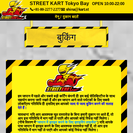
STREET KART Tokyo Bay
OPEN 10:00-22:00
📞+81-80-2277-2277
📧
shina@kart.st
मेनू / दुकान बदलें
TOP
बुकिंग
हमारे बारे में
विशेषताएँ
कीमत
पहुंच
वॉयस
FAQ
कंपनी
बुकिंग
शाखा बदलें
टोक्यो शिनागावा #1
टोक्यो अकीहबारा#1
टोक्यो अकीहबारा#2
टोक्यो शिबुया
हम जापान में
पहले
और
सबसे बड़ी कर्टिंग कंपनी
हैं! हम
कई सेलिब्रिटीज
के साथ
टोक्यो शिबुया एनेक्स
टोक्यो बे
सहयोग करना जारी रखते हैं और हम जापान आने वाले पर्यटकों के लिए
सबसे
लोकप्रिय गतिविधि
हैं! इसलिए हम आपको
जल्द से जल्द बुकिंग करने की सलाह
देते हैं।
टोक्यो असाकुसा
ओसाका
सावधान! यदि आप आवश्यक मूल दस्तावेज़ के बिना हमारी दुकान पर आते हैं, तो
आप इस गतिविधि में भाग नहीं ले पाएंगे और आपको कोई रिफंड नहीं मिलेगा।
ओकिनावा
(नीचे विवरण में
“जापान में ड्राइव करने के लिए ड्राइविंग लाइसेंस”
) यदि आपके
पास जापान में ड्राइव करने के लिए आवश्यक दस्तावेज़ नहीं हैं, तो आप इस
गतिविधि में भाग नहीं ले पाएंगे और आपको कोई रिफंड नहीं मिलेगा।