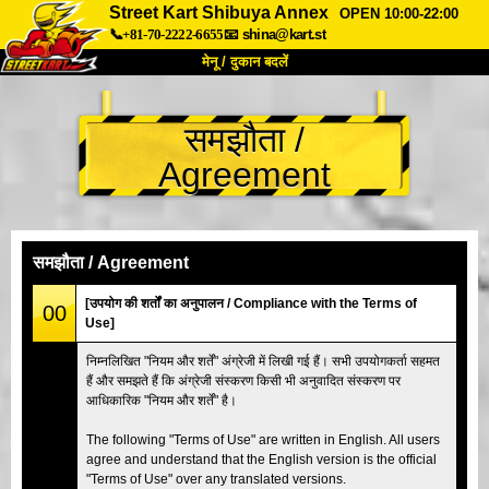
Street Kart Shibuya Annex
OPEN 10:00-22:00
📞+81-70-2222-6655
📧
shina@kart.st
मेनू / दुकान बदलें
TOP
समझौता /
हमारे बारे में
विशेषताएँ
कीमत
Agreement
पहुंच
वॉयस
FAQ
कंपनी
बुकिंग
शाखा बदलें
समझौता / Agreement
टोक्यो शिनागावा #1
टोक्यो अकीहबारा#1
[उपयोग की शर्तों का अनुपालन / Compliance with the Terms of
00
Use]
टोक्यो अकीहबारा#2
टोक्यो शिबुया
निम्नलिखित "नियम और शर्तें" अंग्रेजी में लिखी गई हैं। सभी उपयोगकर्ता सहमत
टोक्यो शिबुया एनेक्स
टोक्यो बे
हैं और समझते हैं कि अंग्रेजी संस्करण किसी भी अनुवादित संस्करण पर
आधिकारिक "नियम और शर्तें" है।
टोक्यो असाकुसा
ओसाका
ओकिनावा
The following "Terms of Use" are written in English. All users
agree and understand that the English version is the official
"Terms of Use" over any translated versions.