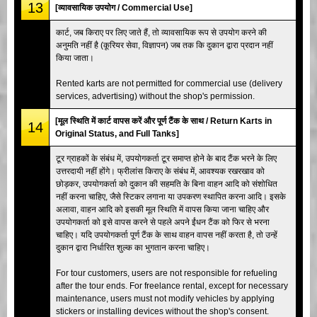
13
[व्यावसायिक उपयोग / Commercial Use]
कार्ट, जब किराए पर लिए जाते हैं, तो व्यावसायिक रूप से उपयोग करने की
अनुमति नहीं है (कूरियर सेवा, विज्ञापन) जब तक कि दुकान द्वारा प्रदान नहीं
किया जाता।
Rented karts are not permitted for commercial use (delivery
services, advertising) without the shop's permission.
[मूल स्थिति में कार्ट वापस करें और पूर्ण टैंक के साथ / Return Karts in
14
Original Status, and Full Tanks]
टूर ग्राहकों के संबंध में, उपयोगकर्ता टूर समाप्त होने के बाद टैंक भरने के लिए
उत्तरदायी नहीं होंगे। फ्रीलांस किराए के संबंध में, आवश्यक रखरखाव को
छोड़कर, उपयोगकर्ता को दुकान की सहमति के बिना वाहन आदि को संशोधित
नहीं करना चाहिए, जैसे स्टिकर लगाना या उपकरण स्थापित करना आदि। इसके
अलावा, वाहन आदि को इसकी मूल स्थिति में वापस किया जाना चाहिए और
उपयोगकर्ता को इसे वापस करने से पहले अपने ईंधन टैंक को फिर से भरना
चाहिए। यदि उपयोगकर्ता पूर्ण टैंक के साथ वाहन वापस नहीं करता है, तो उन्हें
दुकान द्वारा निर्धारित शुल्क का भुगतान करना चाहिए।
For tour customers, users are not responsible for refueling
after the tour ends. For freelance rental, except for necessary
maintenance, users must not modify vehicles by applying
stickers or installing devices without the shop's consent.