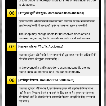
or tour guide is not responsible for fines or fees incurred due
to violations.
06
[अनसुलझे जुर्माने और शुल्क / Unresolved fines and fees]
दुकान स्थानीय अधिकारियों के साथ यातायात उल्लंघन के संबंध में उपयोगकर्ता
द्वारा किए गए किसी भी अनसुलझे जुर्माने या शुल्क का शुल्क ले सकती है।
The shop may charge users for unresolved fines or fees
incurred regarding traffic violations with local authorities.
07
[यातायात दुर्घटनाएं / Traffic Accidents]
यातायात दुर्घटना की स्थिति में, उपयोगकर्ता को टूर गाइड, स्थानीय अधिकारियों
और बीमा कंपनी को सूचित करना चाहिए।
In the event of a traffic accident, users must notify the tour
guide, local authorities, and insurance company.
08
[अनधिकृत निपटान / Unauthorized Settlement]
यातायात दुर्घटना की स्थिति में, उपयोगकर्ता दुकान की सहमति के बिना विपक्षी
पार्टी के साथ निपटान में प्रवेश न करने के लिए सहमत है। दुकान उपयोगकर्ता
और विपक्षी पार्टी के बीच किसी भी असहमति निपटान समझौते के लिए उत्तरदायी
नहीं होगी।