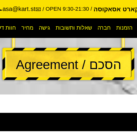
asa@kart.st
קארט אסאקוסה
OPEN 9:30-21:30
-9988
📧
הזמנות
חברה
שאלות ותשובות
גישה
מחיר
חוות ד
הסכם / Agreement