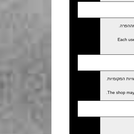
מההפרה.
Each user
יות המקומיות.
The shop may c