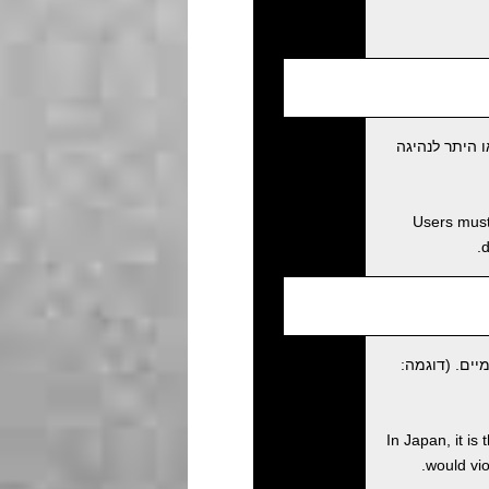
 היתר לנהיגה
Users must 
d
יים. (דוגמה:
In Japan, it is
would viol